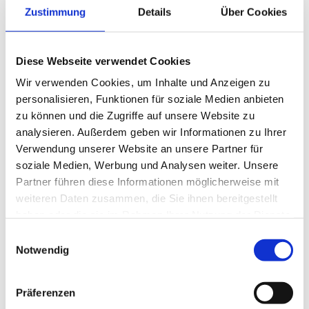
Zustimmung
Details
Über Cookies
Diese Webseite verwendet Cookies
Wir verwenden Cookies, um Inhalte und Anzeigen zu
personalisieren, Funktionen für soziale Medien anbieten
zu können und die Zugriffe auf unsere Website zu
analysieren. Außerdem geben wir Informationen zu Ihrer
Verwendung unserer Website an unsere Partner für
soziale Medien, Werbung und Analysen weiter. Unsere
Partner führen diese Informationen möglicherweise mit
weiteren Daten zusammen, die Sie ihnen bereitgestellt
Nightwalk-Anfrage
haben oder die sie im Rahmen Ihrer Nutzung der Dienste
gesammelt haben.
Einwilligungsauswahl
Name*
Notwendig
Präferenzen