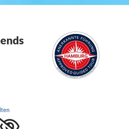
iends
dten