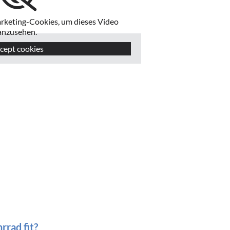
arketing-Cookies, um dieses Video
anzusehen.
cept cookies
rrad fit?