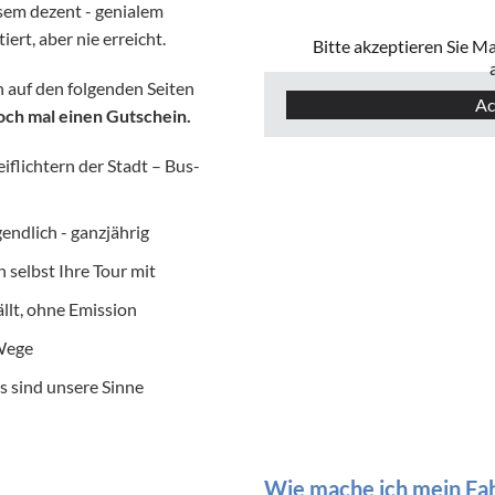
sem dezent - genialem
iert, aber nie erreicht.
Bitte akzeptieren Sie M
 auf den folgenden Seiten
Ac
ch mal einen Gutschein.
iflichtern der Stadt – Bus-
gendlich - ganzjährig
n selbst Ihre Tour mit
ällt, ohne Emission
Wege
as sind unsere Sinne
Wie mache ich mein Fah