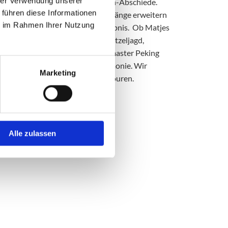
hrer Verwendung unserer
Familientreffen, Junggesell+innen-Abschiede.
 führen diese Informationen
n oder St. Pauli + weitere Rundgänge erweitern
ie im Rahmen Ihrer Nutzung
vergesslichen Gemeinschaftserlebnis. Ob Matjes
Kaffee & Kuchen-Stopp, eine Schnitzeljagd,
anty Liedersingen auf dem Viermaster Peking
ng in der Hamburger Elbphilharmonie. Wir
Marketing
ere Erlebnisse rund um unsere Touren.
Sie uns an.
Alle zulassen