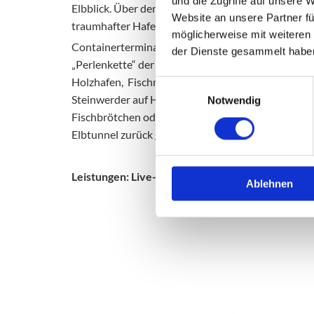
und die Zugriffe auf unsere 
Elbblick. Über den futuristischen „Park Fiction“ er
Website an unsere Partner fü
traumhafter Hafenlage. Der Weg führt uns weiter en
möglicherweise mit weiteren
Containerterminals auf den Elbhängen zum Muse
der Dienste gesammelt habe
„Perlenkette“ der aktuellen Altonaer Großen Elbst
Holzhafen, Fischmarkt und durchqueren den histor
Einwilligungsauswahl
Steinwerder auf Hamburg . Genießen Sie das Panor
Notwendig
Fischbrötchen oder Kaffee. Wir sind mitten im We
Elbtunnel zurück geht es durch die Hafen City, Spe
Leistungen: Live-Begleitung*Helm*Fahrrad* gut 3,
Ablehnen