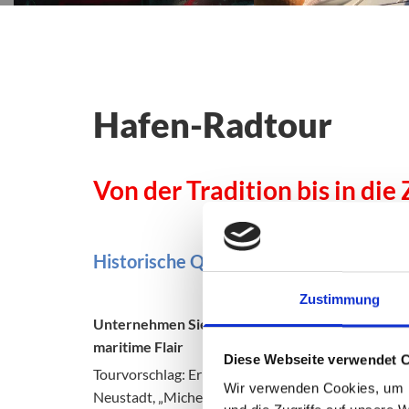
Hafen-Radtour
Von der Tradition bis in die
Historische Quartiere, Museumshafen,
Zustimmung
Unternehmen Sie mit uns eine ungewöhnliche Ze
maritime Flair
Diese Webseite verwendet 
Tourvorschlag: Erleben Sie einen facettenreichen A
Wir verwenden Cookies, um I
Neustadt, „Michel“ bis zur hoch gelegenen St.-Pa