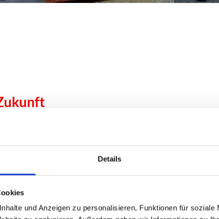
 Zukunft
 Alter Elbtunnel
Details
itreise in Hamburg und genießen das
Specials auf
Cookies
usflug über historische Arbeiterquartiere,
nhalte und Anzeigen zu personalisieren, Funktionen für soziale
Wir gestalten i
uli Hafenpromenade mit sensationellem