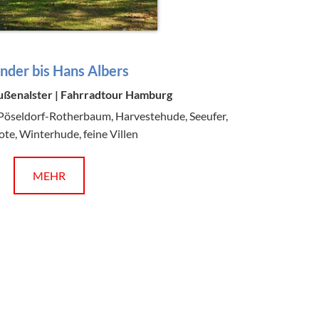
ander bis Hans Albers
ußenalster | Fahrradtour Hamburg
Pöseldorf-Rotherbaum, Harvestehude, Seeufer,
te, Winterhude, feine Villen
MEHR