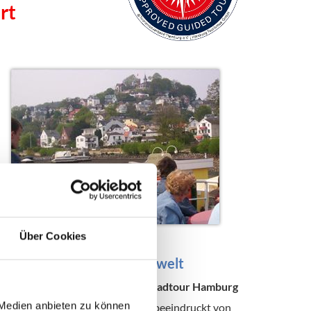
rt
Über Cookies
Maritime Erlebniswelt
lbvororte bis Blankenese | Fahrradtour Hamburg
 Medien anbieten zu können
Seien Sie auch als Hamburger/in beeindruckt von